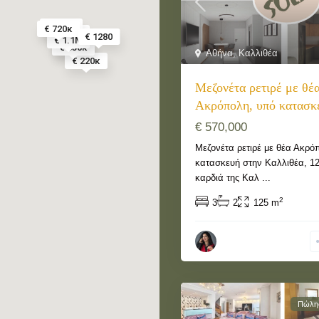
€ 570κ
€ 720κ
€ 870κ
€ 1280
€ 1.1Μ
€ 830κ
€ 3500
Αθήνα
,
Καλλιθέα
€ 220κ
Μεζονέτα ρετιρέ με θέ
Ακρόπολη, υπό κατασκε
€ 570,000
Μεζονέτα ρετιρέ με θέα Ακρό
κατασκευή στην Καλλιθέα, 125
καρδιά της Καλ
...
2
3
2
125 m
Πώλη