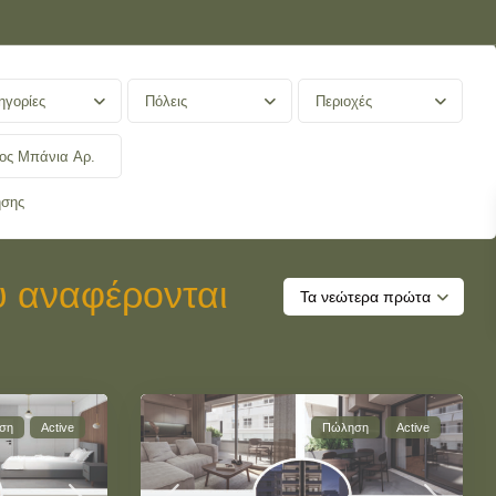
ηγορίες
Πόλεις
Περιοχές
ησης
υ αναφέρονται
Τα νεώτερα πρώτα
ση
Active
Πώληση
Active