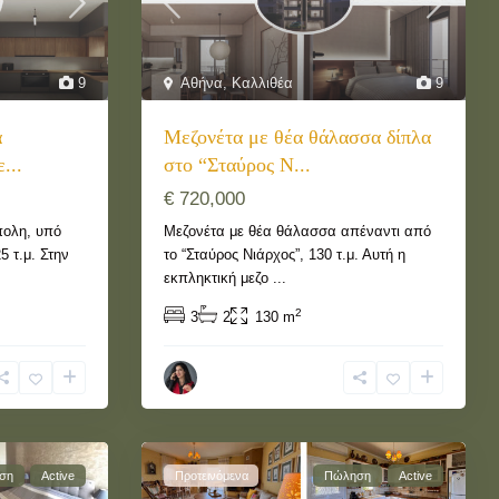
9
Αθήνα
,
Καλλιθέα
9
α
Μεζονέτα με θέα θάλασσα δίπλα
...
στο “Σταύρος Ν...
€ 720,000
πολη, υπό
Μεζονέτα με θέα θάλασσα απέναντι από
 τ.μ. Στην
το “Σταύρος Νιάρχος”, 130 τ.μ. Αυτή η
εκπληκτική μεζο
...
2
3
2
130 m
ση
Active
Προτεινόμενα
Πώληση
Active