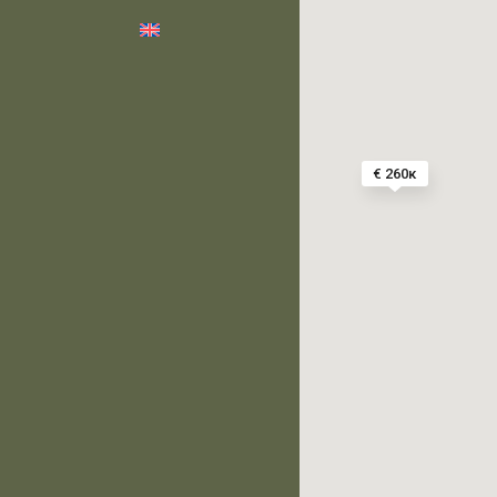
€ 260κ