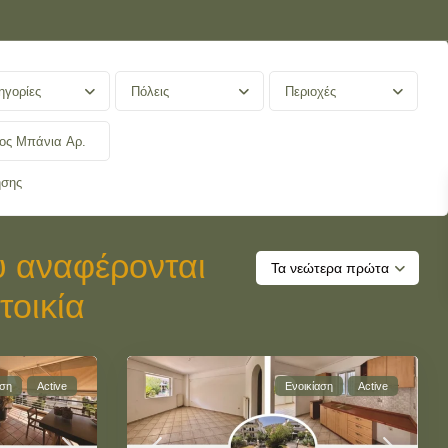
ηγορίες
Πόλεις
Περιοχές
ησης
υ αναφέρονται
Τα νεώτερα πρώτα
τοικία
αση
Active
Ενοικίαση
Active