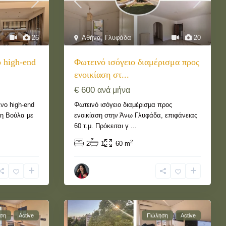
26
Αθήνα
,
Γλυφάδα
20
 high-end
Φωτεινό ισόγειο διαμέρισμα προς
ενοικίαση στ...
€ 600
ανά μήνα
νο high-end
Φωτεινό ισόγειο διαμέρισμα προς
τη Βούλα με
ενοικίαση στην Άνω Γλυφάδα, επιφάνειας
60 τ.μ. Πρόκειται γ
...
2
2
1
60 m
αση
Active
Πώληση
Active