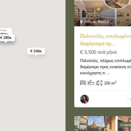
Αθήνα
,
Βούλα
€ 99κ
400κ
 129κ
 259κ
€ 880
Πολυτελές, επιπλωμένο
€ 2450
€ 850κ
€ 285κ
€ 330κ
διαμέρισμα πρ...
€ 340κ
€ 3,500
ανά μήνα
Πολυτελές, πλήρως επιπλωμέ
διαμέρισμα προς ενοικίαση σ
κοινόχρηστη π
...
2
3
2
150 m
Ενοικί