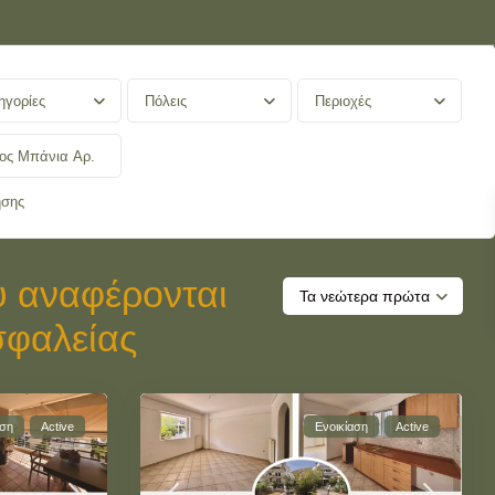
ηγορίες
Πόλεις
Περιοχές
ησης
υ αναφέρονται
Τα νεώτερα πρώτα
σφαλείας
αση
Active
Ενοικίαση
Active