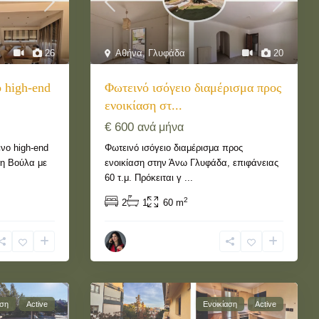
26
Αθήνα
,
Γλυφάδα
20
 high-end
Φωτεινό ισόγειο διαμέρισμα προς
ενοικίαση στ...
€ 600
ανά μήνα
νο high-end
Φωτεινό ισόγειο διαμέρισμα προς
τη Βούλα με
ενοικίαση στην Άνω Γλυφάδα, επιφάνειας
60 τ.μ. Πρόκειται γ
...
2
2
1
60 m
αση
Active
Ενοικίαση
Active