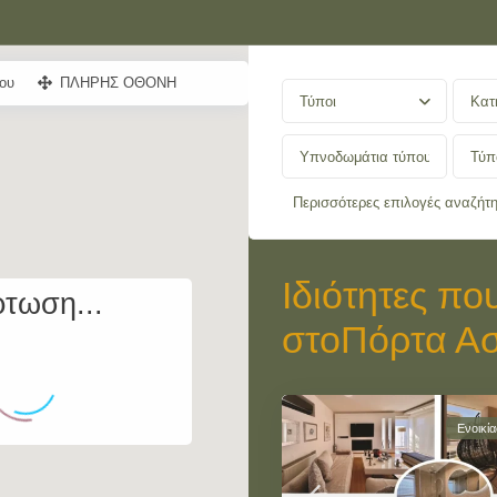
ου
ΠΛΗΡΗΣ ΟΘΟΝΗ
Τύποι
Κατ
Περισσότερες επιλογές αναζήτ
Ιδιότητες πο
τωση...
στοΠόρτα Α
Ενοικί