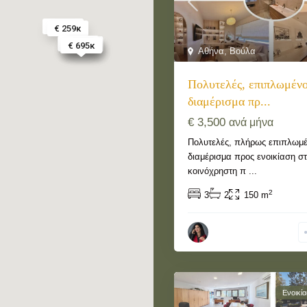
€ 400κ
€ 259κ
€ 3250
€ 2150
€ 2450
€ 1300
€ 285κ
€ 3500
€ 525κ
€ 330κ
€ 695κ
Αθήνα
,
Βούλα
Πολυτελές, επιπλωμένο
διαμέρισμα πρ...
€ 3,500
ανά μήνα
Πολυτελές, πλήρως επιπλωμέ
διαμέρισμα προς ενοικίαση σ
κοινόχρηστη π
...
2
3
2
150 m
Ενοικί