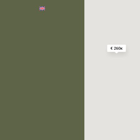
€ 260κ