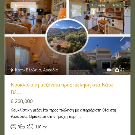
Προτεινόμενα
Πώληση
Active
Κάτω Βέρβενα, Αρκαδία
42
Κουκλίστικη μεζονέτα προς πώληση στα Κάτω
Βέ...
€ 260,000
Κουκλίστικη μεζονέτα προς πώληση με απεριόριστη θέα στη
θάλασσα. Βρίσκεται στην ήσυχη περι
...
2
3
2
110 m