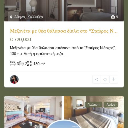
Αθήνα
,
Καλλιθέα
9
Μεζονέτα με θέα θάλασσα δίπλα στο “Σταύρος Ν...
€ 720,000
Μεζονέτα με θέα θάλασσα απέναντι από το “Σταύρος Νιάρχος”,
130 τ.μ. Αυτή η εκπληκτική μεζο
...
2
3
2
130 m
Πώληση
Active